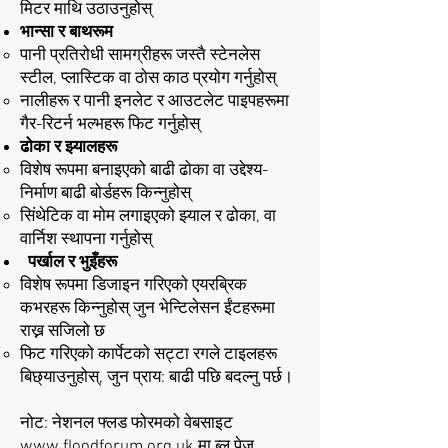
मिटर माथि उठाउनुहोस्
भान्सा र बाथरूम
पानी प्रतिरोधी सामग्रीहरू जस्तै स्टेनलेस
स्टील, प्लास्टिक वा ठोस काठ प्रयोग गर्नुहोस्
नालीहरू र पानी इनलेट र आउटलेट पाइपहरूमा
गैर-रिटर्न भल्भहरू फिट गर्नुहोस्
ढोका र झ्यालहरू
विशेष रूपमा बनाइएको बाढी ढोका वा उद्देश्य-
निर्माण बाढी बोर्डहरू किन्नुहोस्
सिंथेटिक वा मोम लगाइएको झ्याल र ढोका, वा
वार्निश स्थापना गर्नुहोस्
पर्खाल र भुइँहरू
विशेष रूपमा डिजाइन गरिएको एयरब्रिक
कभरहरू किन्नुहोस् जुन भेन्टिलेसन ईंटहरूमा
राख्न सजिलो छ
फिट गरिएको कार्पेटको सट्टा रगले टाइलहरू
बिछ्याउनुहोस्, जुन प्राय: बाढी पछि बदल्नु पर्छ।
नोट: नेशनल फ्लड फोरमको वेबसाइट
www.floodforum.org.uk
मा ब्लू पेज