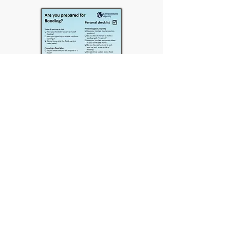
उपयोगी वेबसाइटहरू
नेशनल फ्लड फोरम एउटा परोपकारी संस्था हो
जसले तपाईंको घरमा फिट गर्न सकिने घरायसी
बाढी सुरक्षा उत्पादनहरूमा स्वतन्त्र सल्लाह
दिन्छ। तिनीहरूले पूंजी लागत, फिटिंग लागत, र
मर्मत आवश्यकताहरू बारे जानकारी प्रदान गर्न
सक्छन्। उत्पादनहरू तिनीहरूको नीलो पृष्ठहरू