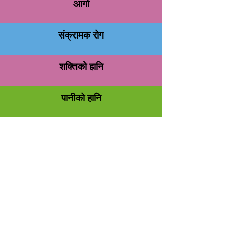
आगो
संक्रामक रोग
शक्तिको हानि
पानीको हानि
ग्याँस विफलता
सुरक्षा घटना
साइबर सुरक्षा घटना